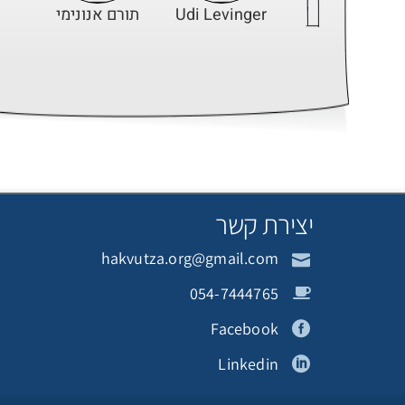
Udi Levinger
תורם אנונימי
מ
תומר מרשל
תורמת אנונימית
ד
יצירת קשר
hakvutza.org@gmail.com
תורם אנונימי
תורם אנונימי
תור
054-7444765
Facebook
Linkedin
מיכל ישעיהו
תורם אנונימי