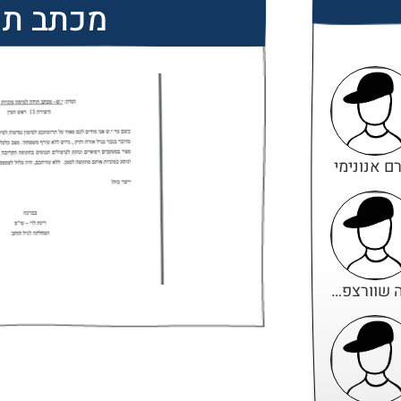
מכתב תו
ם אנונימי
נועה שוורצפוקס