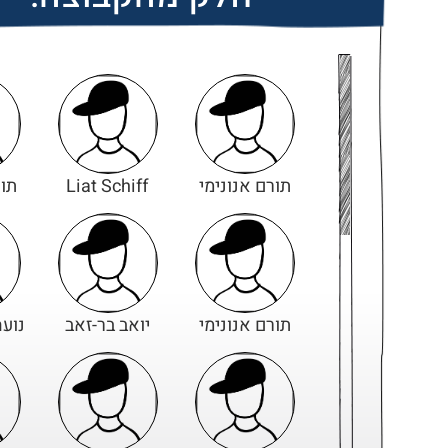
תורם אנונימי
Liat Schiff
תור
תורם אנונימי
יואב בר-זאב