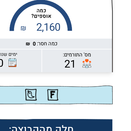
כמה
אוספים?
2,160
₪
כמה חסר:
0
₪
מס' התורמים:
ימים שנות
Highcharts.com
0
21
חלק מהקבוצה: