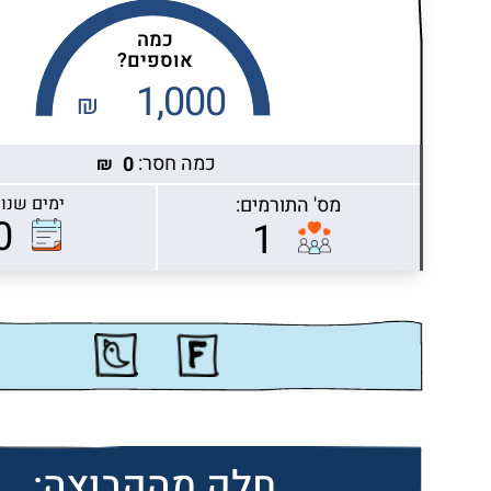
כמה
אוספים?
1,000
₪
כמה חסר:
0
₪
מס' התורמים:
ימים שנות
Highcharts.com
0
1
חלק מהקבוצה: