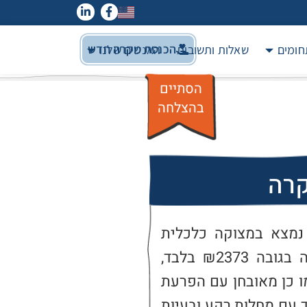
הכנסת מקרה חדש
חומים
שאלות ותשובות
האנשים שלנו
הסתיים
בהצלחה
קרה
מ' בודד ללא מערכות תמיכה. נמצא במצוקה כלכלית 
קשה, מתקיים מהבטחת הכנסה בגובה ₪2373 בלבד, 
נמצא בתהליך חדלות פירעון. כמו כן מאובחן עם הפרעת 
הסתגלות, סובל מחרדות, מתמודד עם מחלות רקע ובעיות 