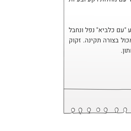
לדבריו בזמן ריצה למקלט במבצע "עם כלביא" נפל ונחבל 
בפניו והגשר נשבר. אינו יכול לאכול בצורה תקינה. זקוק 
ון.