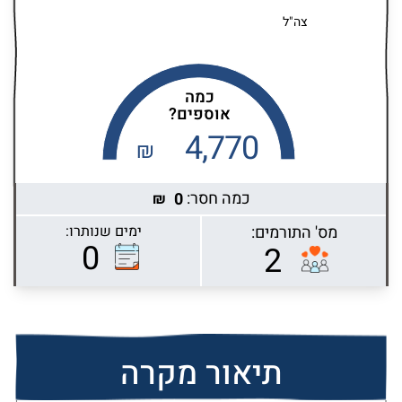
צה"ל
כמה
אוספים?
4,770
₪
כמה חסר:
0
₪
מס' התורמים:
ימים שנותרו:
Highcharts.com
0
2
תיאור מקרה