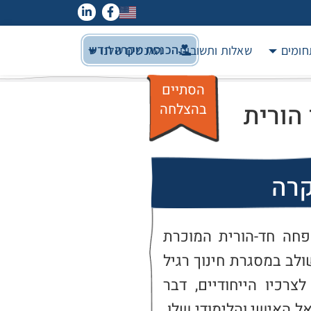
הכנסת מקרה חדש
חומים
שאלות ותשובות
האנשים שלנו
הסתיים
הורית
בהצלחה
קרה
מדובר בילד בן 10, הגדל במשפחה חד-הורית המוכרת 
למחלקת הרווחה. כיום, הילד משולב במסגרת חינוך רגיל 
אשר אינה נותנת מענה הולם לצרכיו הייחודיים, דבר 
המונע ממנו לממש את הפוטנציאל האישי והלימודי שלו. 