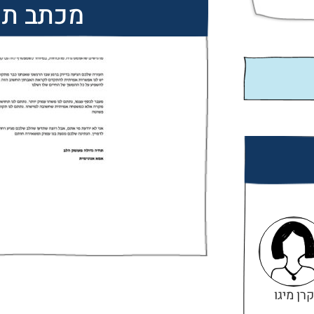
מכתב תו
קרן מיגו