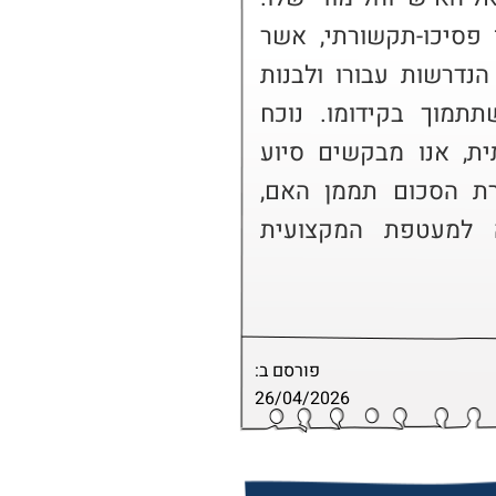
לאור מצבו, קיים צורך באבחון פסיכו-תקשורתי, אשר 
יאפשר להגדיר את ההתאמות הנדרשות עבורו ולבנות 
תוכנית טיפולית ומערכתית שתתמוך בקידומו. נוכח 
המורכבות הכלכלית והמשפחתית, אנו מבקשים סיוע 
חלקי במימון האבחון, את יתרת הסכום תממן האם, 
במטרה להבטיח שבנה יזכה למעטפת המקצועית 
פורסם ב:
26/04/2026