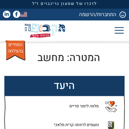
לזכרו של שמעון גרינבוים ז״ל
התחברות/הרשמה
הסתיים
בהצלחה
המטרה: מחשב
היעד
מלווה לימור פרייס
נושמים לרווחה קרית מלאכי