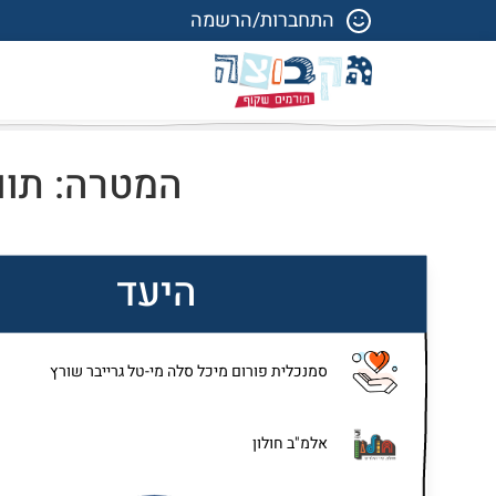
התחברות/הרשמה
המטרה: תווי
היעד
סמנכלית פורום מיכל סלה מי-טל גרייבר שורץ
אלמ"ב חולון