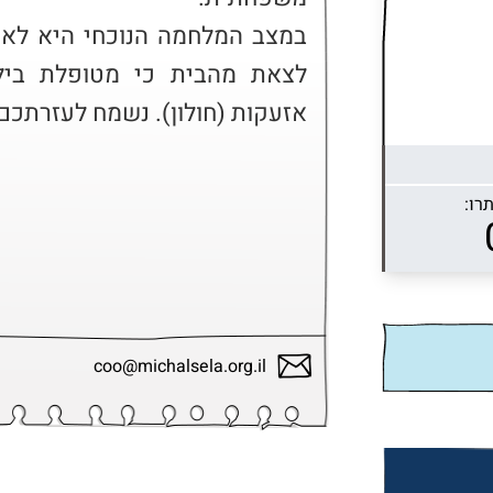
אזעקות (חולון). נשמח לעזרתכם ב
רו:
coo@michalsela.org.il