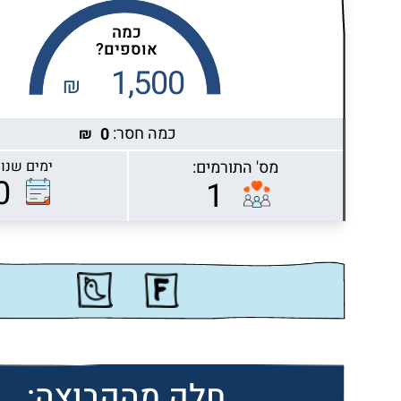
כמה
אוספים?
1,500
₪
כמה חסר:
0
₪
מס' התורמים:
ימים שנות
Highcharts.com
0
1
חלק מהקבוצה: