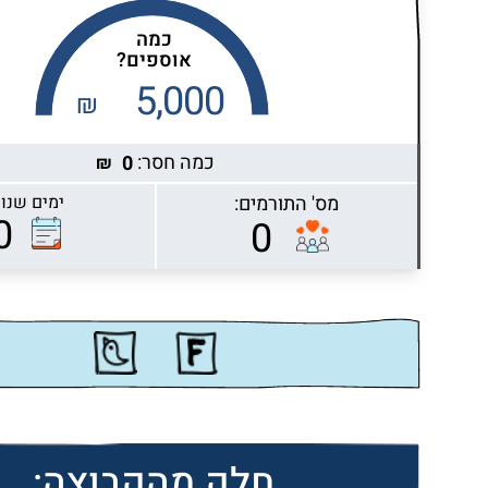
כמה
אוספים?
5,000
₪
כמה חסר:
0
₪
מס' התורמים:
ימים שנות
Highcharts.com
0
0
חלק מהקבוצה: