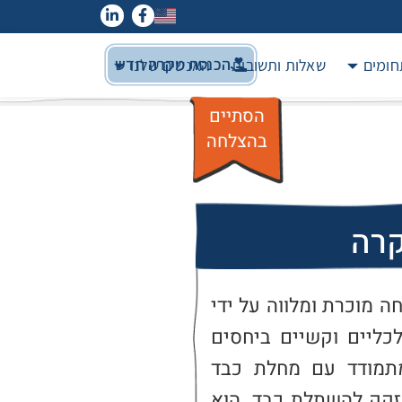
הכנסת מקרה חדש
חומים
שאלות ותשובות
האנשים שלנו
הסתיים
בהצלחה
קרה
זוג הורים לשישה ילדים. המשפחה מוכרת ומלווה על ידי 
מחלקת הרווחה עקב קשיים כלכליים וקשיים ביחסים 
המשפחתיים. אב המשפחה, מתמודד עם מחלת כבד 
קשה, בעל 70% נכות רפואית ונזקק להשתלת כבד. הוא 