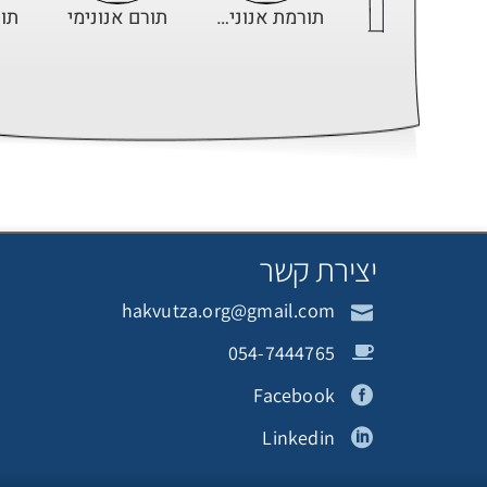
תורמת אנונימית
תורם אנונימי
תור
ליאור אשדת
גלית וייס
תור
יצירת קשר
hakvutza.org@gmail.com
משה גולן
תורמת אנונימית
054-7444765
Facebook
Linkedin
תורם אנונימי
יעל צאיג