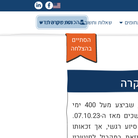
הכנסת מקרה חדש
חומים
שאלות ותשובות
האנשים שלנו
הסתיים
בהצלחה
קרה
א' הינו לוחם מילואים, בן 28, שביצע מעל 400 ימי 
מילואים בארבעה סבבים ממושכים מאז ה-07.10.23. 
במהלך התקופה פנה לקבלת סיוע רגשי, אך זכאותו 
לסבסוד הטיפולים הסתיימה, וזאת במקביל לפיטוריו 