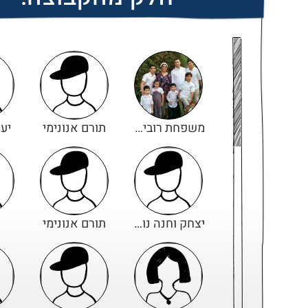
משפחת רובין-ברד
תורם אנונימי
יע
יצחק וחנה נוימן
תורם אנונימי