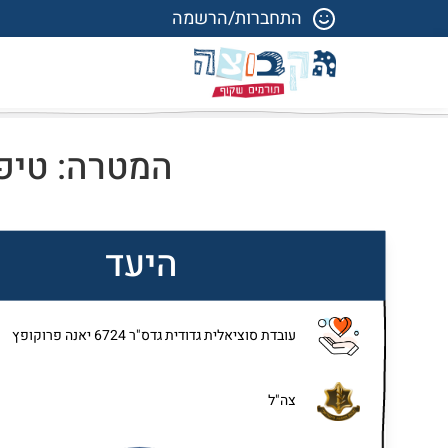
התחברות/הרשמה
המטרה: טיפו
היעד
עובדת סוציאלית גדודית גדס"ר 6724 יאנה פרוקופץ
צה"ל