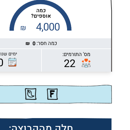
כמה
אוספים?
4,000
₪
כמה חסר:
0
₪
מס' התורמים:
ימים שנות
Highcharts.com
0
22
חלק מהקבוצה: