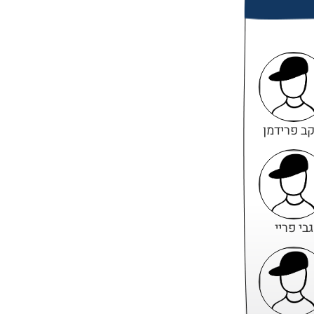
קב פרידמן
גבי פריי