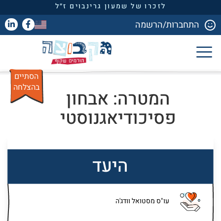
לזכרו של שמעון גרינבוים ז״ל
התחברות/הרשמה
הסתיים
בהצלחה
המטרה: אבחון
פסיכודיאגנוסטי
היעד
עו"ס מסטואל וודג'ה