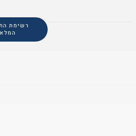
רשימת התר
המלא