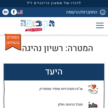
לזכרו של שמעון גרינבוים ז״ל
התחברות/הרשמה
הסתיים
בהצלחה
המטרה: רשיון נהיגה
היעד
עו"ס התמכרויות אופיר טוופוריק
מנהל הרווחה חולון