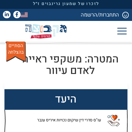
לזכרו של שמעון גרינבוים ז״ל
התחברות/הרשמה
הסתיים
בהצלחה
המטרה: משקפי ראייה
לאדם עיוור
היעד
עו"ס סדרי דין שיקום נכויות איריס ענבר