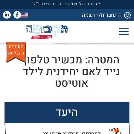
לזכרו של שמעון גרינבוים ז״ל
התחברות/הרשמה
הסתיים
בהצלחה
המטרה: מכשיר טלפון
נייד לאם יחידנית לילד
אוטיסט
היעד
עו"ס סדרי דין ומוגבלויות איריס ענבר