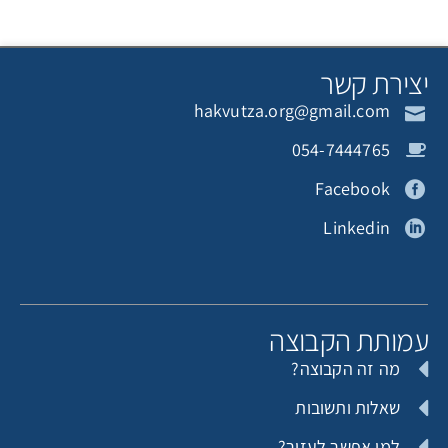
צירת קשר
hakvutza.org@gmail.com
תורם אנונימי
מירי גרינבוים
054-7444765
Facebook
Linkedin
חלמיש יצחק והדסה
תורמת אנונימית
מותת הקבוצה
מה זה הקבוצה?
יואב פלדמן
שאלות ותשובות
למי אפשר לעזור?