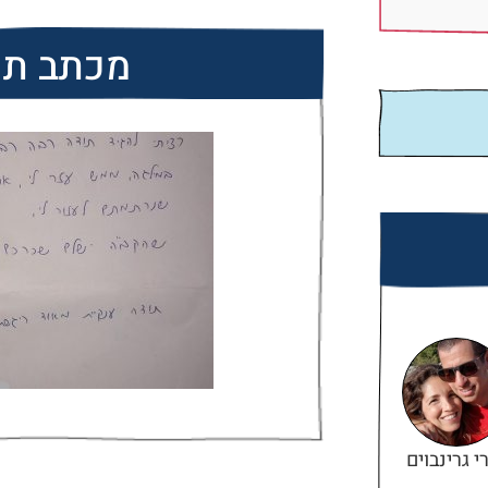
מכתב תו
י גרינבוים