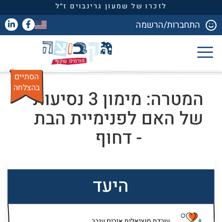
לזכרו של שמעון גרינבוים ז״ל
התחברות/הרשמה
הסתיים
בהצלחה
המטרה: מימון 3 נסיעות
של האם לפנימיית הבת
- דחוף
היעד
עובדת סוציאלית איריס ענבר