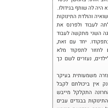
מ' נישאה בשנית ומעט לאחר נישואיה והולדת התינוקות 
נפגעה מינית ואיבדה את יכולתה לעבוד ולפרנס את 
משפחתה באופן רציף. גם בן זוגה השני מתקשה לעבוד 
בשל תאונת דרכים שפגעה בתפקודו. יחד עם זאת, 
שניהם עושים מאמצים רבים לחזור לתפקוד מלא 
בעבודה ולהיות הורים ראויים לילדים, נעזרים לשם כך 
עם בוא החורף, הם נזקקים לעזרה משמעותית בעיקר 
בטיפול בילדים. הלוואות מהבנק אין ביכולתם לקבל 
משום שלא יוכלו להחזירן. לאחרונה התקלקל מייבש 
הכביסה וברצונם להלביש את התינוקות בבגדים עבים 