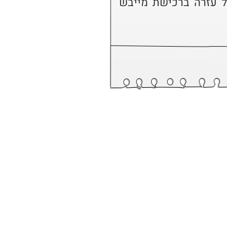
וחמים בחורף. הם יודו מאד לכל עזרה ברכישת מייבש 