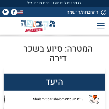
לזכרו של שמעון גרינבוים ז״ל
התחברות/הרשמה
המטרה: סיוע בשכר
דירה
היעד
עו"ס משפחה Shulamit bar shalom