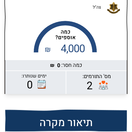
צה"ל
כמה
אוספים?
4,000
₪
כמה חסר:
0
₪
מס' התורמים:
ימים שנותרו:
Highcharts.com
0
2
תיאור מקרה