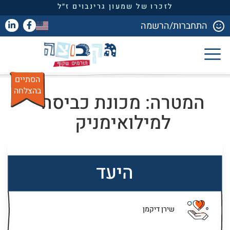
לזכרו של שמעון גרינבוים ז״ל
התחברות/הרשמה
הסתיים
בהצלחה
המטרה: מכונת כביסה
למילואימניק
היעד
שירן דיקמן