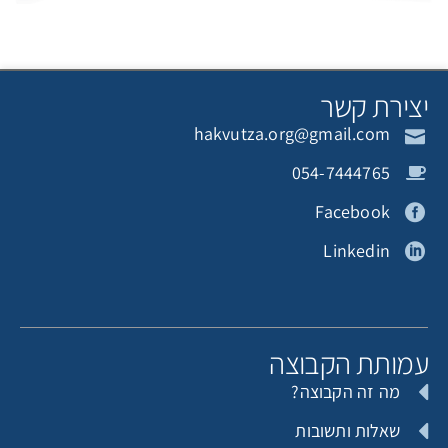
תורם אנונימי
תורמת אנונימית
צירת קשר
hakvutza.org@gmail.com
תורם אנונימי
תורמת אנונימית
054-7444765
Facebook
Linkedin
תורם אנונימי
תורמת אנונימית
מותת הקבוצה
מה זה הקבוצה?
תורם אנונימי
Michal halamish
שאלות ותשובות