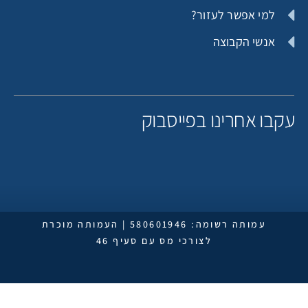
למי אפשר לעזור?
אנשי הקבוצה
Michal halamish
Michal halamish
קבו אחרינו בפייסבוק
Assaf Musba
טלי שיף
עמותה רשומה: 580601946 | העמותה מוכרת
לצורכי מס עם סעיף 46
תורם אנונימי
Galit Tamar Lurya