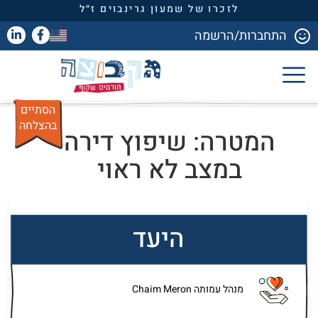
לזכרו של שמעון גרינבוים ז״ל
התחברות/הרשמה
הסתיים
בהצלחה
המטרה: שיפוץ דירה
במצב לא ראוי
היעד
מנהל עמותה Chaim Meron