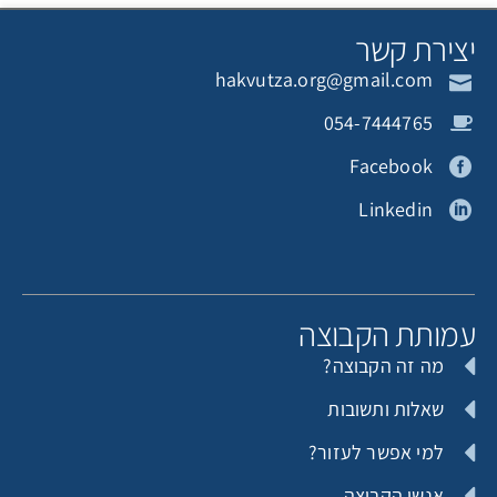
צירת קשר
hakvutza.org@gmail.com
תורם אנונימי
Michal halamish
054-7444765
Facebook
Linkedin
תורם אנונימי
תורם אנונימי
מותת הקבוצה
מה זה הקבוצה?
תורם אנונימי
תורם אנונימי
שאלות ותשובות
למי אפשר לעזור?
אנשי הקבוצה