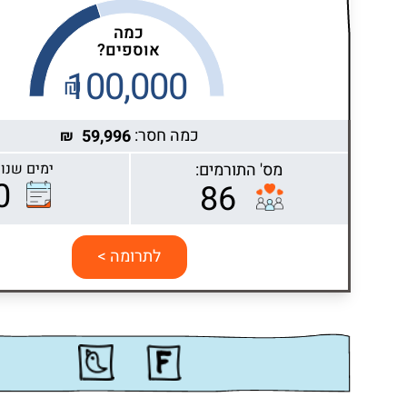
כמה
אוספים?
100,000
₪
כמה חסר:
59,996
₪
מס' התורמים:
ימים שנות
Highcharts.com
0
86