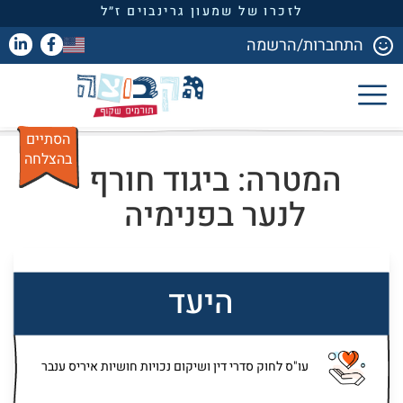
לזכרו של שמעון גרינבוים ז״ל
התחברות/הרשמה
הסתיים
בהצלחה
המטרה: ביגוד חורף
לנער בפנימיה
היעד
עו"ס לחוק סדרי דין ושיקום נכויות חושיות איריס ענבר