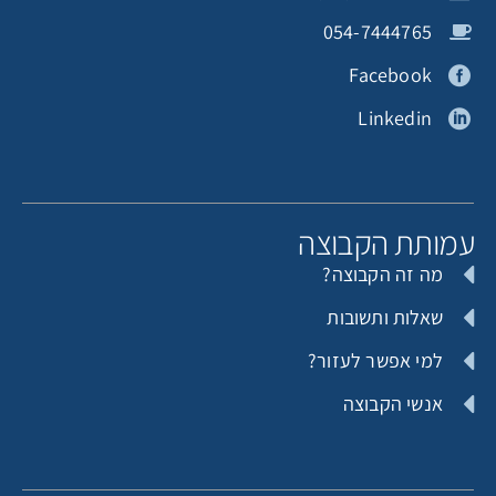
פרטי: תורם אנונימי
תורמת אנונימית
054-7444765
Facebook
Linkedin
גלית בן עטייה
תורם אנונימי
מותת הקבוצה
מה זה הקבוצה?
Shay Harpaz
כהן גלית
שאלות ותשובות
למי אפשר לעזור?
אנשי הקבוצה
תורם אנונימי
תורם אנונימי