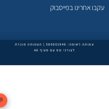
קבו אחרינו בפייסבוק
לימור גילת
תורמת אנונימית
עמותה רשומה: 580601946 | העמותה מוכרת
לצורכי מס עם סעיף 46
תורם אנונימי
פרטי: תורם אנונימי
נטלי יתום
תורמת אנונימית
💬