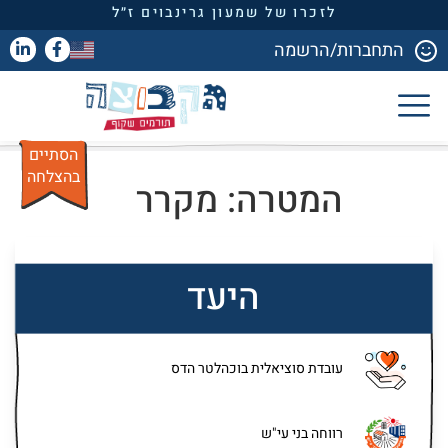
לזכרו של שמעון גרינבוים ז״ל
התחברות/הרשמה
הסתיים
בהצלחה
המטרה: מקרר
היעד
עובדת סוציאלית בוכהלטר הדס
רווחה בני עי"ש