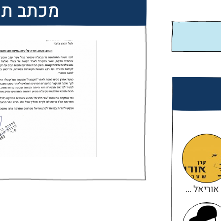
מכתב תו
קרן אוריאל שטראוס